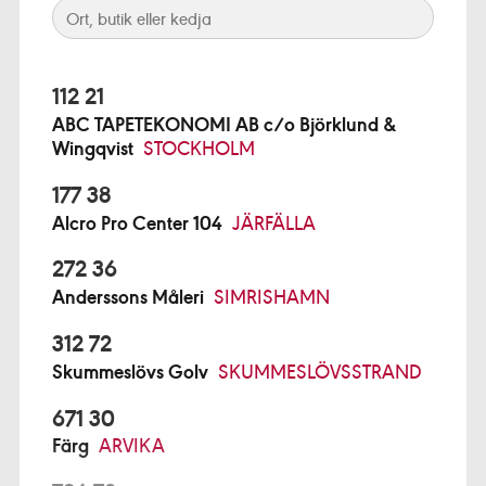
112 21
ABC TAPETEKONOMI AB c/o Björklund &
Wingqvist
STOCKHOLM
177 38
Alcro Pro Center 104
JÄRFÄLLA
272 36
Anderssons Måleri
SIMRISHAMN
312 72
Skummeslövs Golv
SKUMMESLÖVSSTRAND
671 30
Färg
ARVIKA