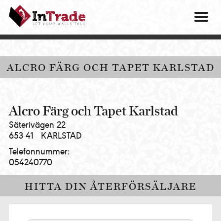
Intrade
ITG
OM O
AB
|
VÅRA 
Let
your
HITTA
ALCRO FÄRG OCH TAPET KARLSTAD
walls
talk
PRES
MINA 
Alcro Färg och Tapet Karlstad
Säterivägen 22
653 41
KARLSTAD
Telefonnummer:
054240770
HITTA DIN ÅTERFÖRSÄLJARE