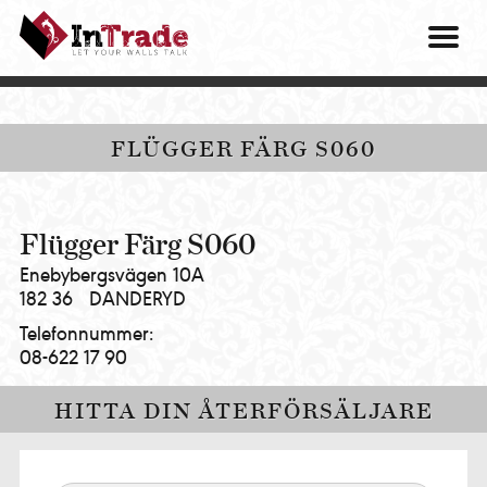
Intrade
ITG
OM O
AB
|
VÅRA 
Let
your
HITTA
FLÜGGER FÄRG S060
walls
talk
PRES
MINA 
Flügger Färg S060
Enebybergsvägen 10A
182 36
DANDERYD
Telefonnummer:
08-622 17 90
HITTA DIN ÅTERFÖRSÄLJARE