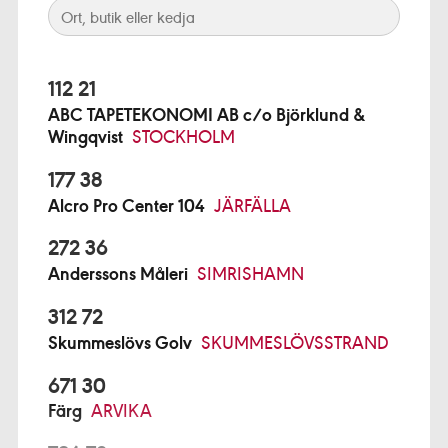
112 21
ABC TAPETEKONOMI AB c/o Björklund &
Wingqvist
STOCKHOLM
177 38
Alcro Pro Center 104
JÄRFÄLLA
272 36
Anderssons Måleri
SIMRISHAMN
312 72
Skummeslövs Golv
SKUMMESLÖVSSTRAND
671 30
Färg
ARVIKA