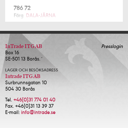
786 72
Färg
DALA-JÄRNA
791 77
Prochroma AB Alcro Studio
FALUN
ALFTA
InTrade ITG AB
Presslogin
Box 16
Ekmans Hem & Färg
0271-12280
SE-501 13 Borås.´
ALINGSÅS
LAGER OCH BESÖKSADRESS
K-Försäljning AB - Alcro Färg & Tapet Alingsås
Intrade ITG AB
0322-10114
Surbrunnsgatan 10
Happy Homes / Färgtrend Alingsås AB
0322-
504 30 Borås
17381
Idé & Design Alingsås AB
0322-639143
Tel.
+46[0]31 774 01 40
Fax. +46[0]31 13 39 37
ALVESTA
E-mail:
info@intrade.se
HJORTSBERGA MÅLERI AB
0472-13535