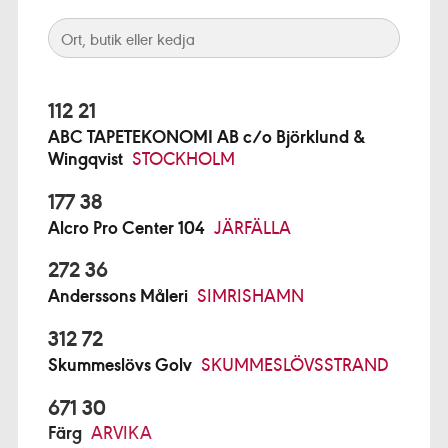
112 21
ABC TAPETEKONOMI AB c/o Björklund &
Wingqvist
STOCKHOLM
177 38
Alcro Pro Center 104
JÄRFÄLLA
272 36
Anderssons Måleri
SIMRISHAMN
312 72
Skummeslövs Golv
SKUMMESLÖVSSTRAND
671 30
Färg
ARVIKA