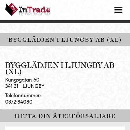
Intrade
ITG
OM O
AB
|
VÅRA 
Let
your
HITTA
BYGGLÄDJEN I LJUNGBY AB (XL)
walls
talk
PRES
MINA 
BYGGLÄDJEN I LJUNGBY AB
(XL)
Kungsgatan 60
341 31
LJUNGBY
Telefonnummer:
0372-84080
HITTA DIN ÅTERFÖRSÄLJARE