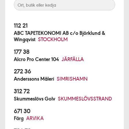
112 21
ABC TAPETEKONOMI AB c/o Björklund &
Wingqvist
STOCKHOLM
177 38
Alcro Pro Center 104
JÄRFÄLLA
272 36
Anderssons Måleri
SIMRISHAMN
312 72
Skummeslövs Golv
SKUMMESLÖVSSTRAND
671 30
Färg
ARVIKA