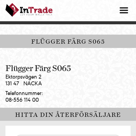
Intrade
ITG
OM O
AB
|
VÅRA 
Let
your
HITTA
FLÜGGER FÄRG S065
walls
talk
PRES
MINA 
Flügger Färg S065
Ektorpsvägen 2
131 47
NACKA
Telefonnummer:
08-556 114 00
HITTA DIN ÅTERFÖRSÄLJARE