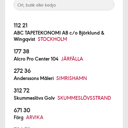
112 21
ABC TAPETEKONOMI AB c/o Björklund &
Wingqvist
STOCKHOLM
177 38
Alcro Pro Center 104
JÄRFÄLLA
272 36
Anderssons Måleri
SIMRISHAMN
312 72
Skummeslövs Golv
SKUMMESLÖVSSTRAND
671 30
Färg
ARVIKA