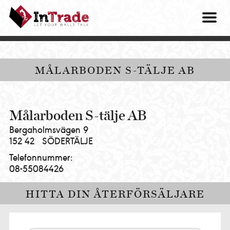
Intrade
ITG
OM O
AB
|
VÅRA 
Let
your
HITTA
MÅLARBODEN S-TÄLJE AB
walls
talk
PRES
MINA 
Målarboden S-tälje AB
Bergaholmsvägen 9
152 42
SÖDERTÄLJE
Telefonnummer:
08-55084426
HITTA DIN ÅTERFÖRSÄLJARE