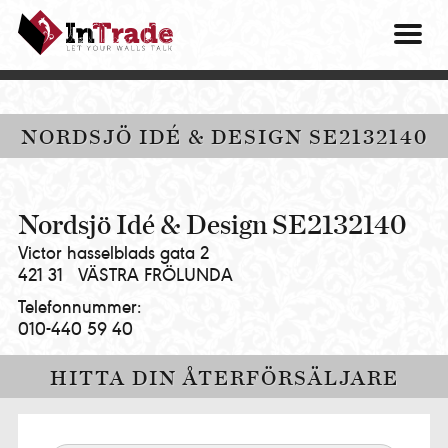
Intrade
ITG
OM O
AB
|
VÅRA 
Let
your
HITTA
NORDSJÖ IDÉ & DESIGN SE2132140
walls
talk
PRES
MINA 
Nordsjö Idé & Design SE2132140
Victor hasselblads gata 2
421 31
VÄSTRA FRÖLUNDA
Telefonnummer:
010-440 59 40
HITTA DIN ÅTERFÖRSÄLJARE