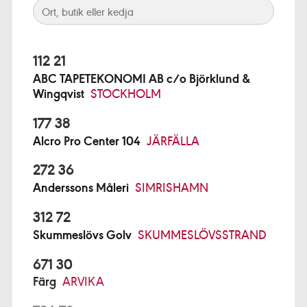
112 21
ABC TAPETEKONOMI AB c/o Björklund &
Wingqvist
STOCKHOLM
177 38
Alcro Pro Center 104
JÄRFÄLLA
272 36
Anderssons Måleri
SIMRISHAMN
312 72
Skummeslövs Golv
SKUMMESLÖVSSTRAND
671 30
Färg
ARVIKA