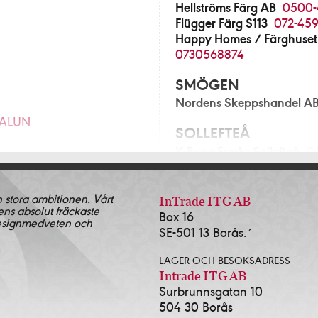
Hellströms Färg AB
0500-
Flügger Färg S113
072-459
Happy Homes / Färghuset
0730568874
SMÖGEN
Nordens Skeppshandel A
FALUN
SOLLEFTEÅ
K-Bygg Fresks Sollefteå
0
280
SOLLENTUNA
n stora ambitionen. Vårt
Norrort Färg & Tapetlager
InTrade ITG AB
ens absolut fräckaste
Blå Huset i Sollentuna AB
Box 16
& Tapet Alingsås
0322-
designmedveten och
SE-501 13 Borås.´
SOLNA
ingsås AB
0322-17381
LAGER OCH BESÖKSADRESS
Färgscalan Sthlm AB
08-3
2-639143
Intrade ITG AB
Surbrunnsgatan 10
SORSELE
504 30 Borås
Lidens Järnhandel AB
09
472-13535