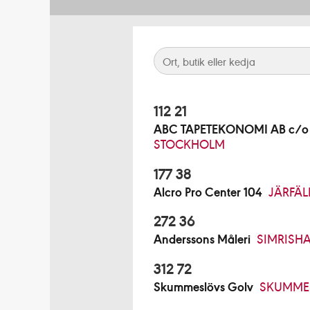
112 21
ABC TAPETEKONOMI AB c/o B
STOCKHOLM
177 38
Alcro Pro Center 104
JÄRFÄL
272 36
Anderssons Måleri
SIMRISH
312 72
Skummeslövs Golv
SKUMME