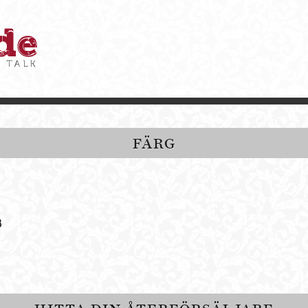
FÄRG
B