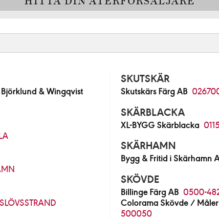
HITTA DIN ÅTERFÖRSÄLJARE
SKUTSKÄR
jörklund & Wingqvist
Skutskärs Färg AB
02670
SKÄRBLACKA
XL-BYGG Skärblacka
011
LA
SKÄRHAMN
Bygg & Fritid i Skärhamn 
AMN
SKÖVDE
Billinge Färg AB
0500-48
SLÖVSSTRAND
Colorama Skövde / Måleri
500050