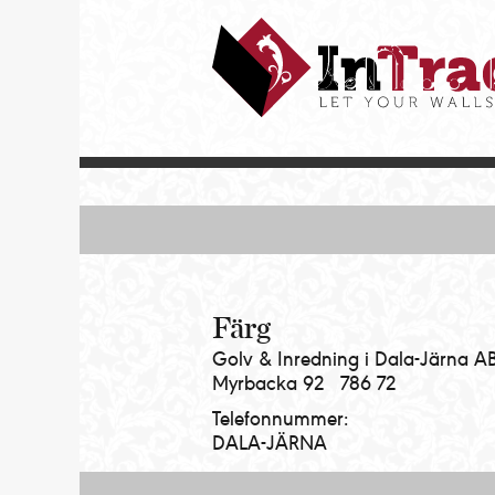
Intrade
ITG
AB
|
Let
your
walls
talk
Färg
Golv & Inredning i Dala-Järna A
Myrbacka 92
786 72
Telefonnummer:
DALA-JÄRNA