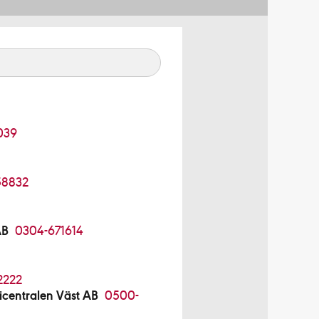
039
58832
AB
0304-671614
2222
centralen Väst AB
0500-