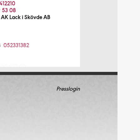
412210
 53 08
 AK Lack i Skövde AB
B
052331382
620-827 00
 AB
08-754 12 98
Presslogin
08-96 70 85
4 64 20
5210034