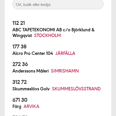
112 21
ABC TAPETEKONOMI AB c/o Björklund &
Wingqvist
STOCKHOLM
177 38
Alcro Pro Center 104
JÄRFÄLLA
272 36
Anderssons Måleri
SIMRISHAMN
312 72
Skummeslövs Golv
SKUMMESLÖVSSTRAND
671 30
Färg
ARVIKA