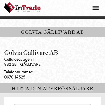
Intrade
ITG
OM O
AB
|
VÅRA 
Let
your
HITTA
GOLVIA GÄLLIVARE AB
walls
talk
PRES
MINA 
Golvia Gällivare AB
Cellulosavägen 1
982 38
GÄLLIVARE
Telefonnummer:
0970-14525
HITTA DIN ÅTERFÖRSÄLJARE