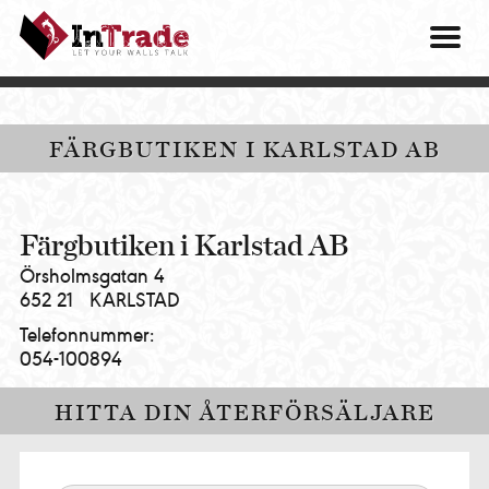
Intrade
ITG
OM O
AB
|
VÅRA 
Let
your
HITTA
FÄRGBUTIKEN I KARLSTAD AB
walls
talk
PRES
MINA 
Färgbutiken i Karlstad AB
Örsholmsgatan 4
652 21
KARLSTAD
Telefonnummer:
054-100894
HITTA DIN ÅTERFÖRSÄLJARE