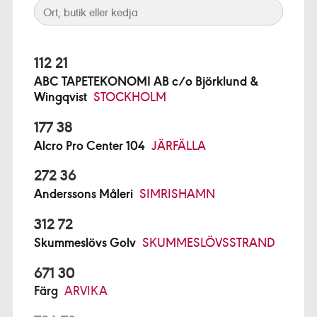
112 21
ABC TAPETEKONOMI AB c/o Björklund &
Wingqvist
STOCKHOLM
177 38
Alcro Pro Center 104
JÄRFÄLLA
272 36
Anderssons Måleri
SIMRISHAMN
312 72
Skummeslövs Golv
SKUMMESLÖVSSTRAND
671 30
Färg
ARVIKA