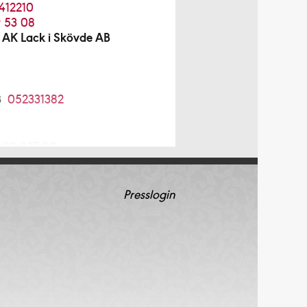
412210
 53 08
 AK Lack i Skövde AB
B
052331382
620-827 00
 AB
08-754 12 98
Presslogin
08-96 70 85
4 64 20
5210034