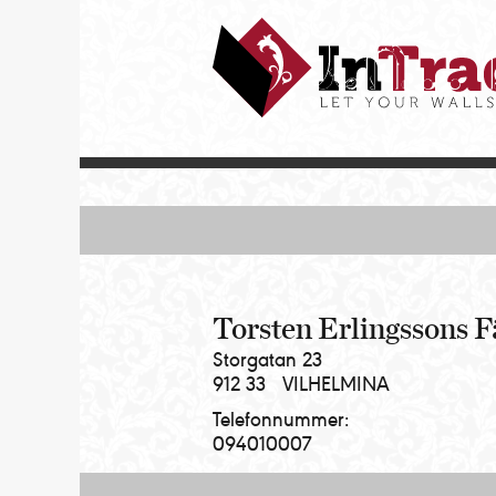
Intrade
ITG
AB
|
Let
your
walls
talk
Torsten Erlingssons 
Storgatan 23
912 33
VILHELMINA
Telefonnummer:
094010007