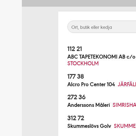
112 21
ABC TAPETEKONOMI AB c/o B
STOCKHOLM
177 38
Alcro Pro Center 104
JÄRFÄL
272 36
Anderssons Måleri
SIMRISH
312 72
Skummeslövs Golv
SKUMME