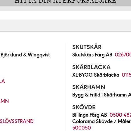
HITTA DIN ÅTERFÖRSÄLJARE
SKUTSKÄR
jörklund & Wingqvist
Skutskärs Färg AB
02670
SKÄRBLACKA
XL-BYGG Skärblacka
011
LA
SKÄRHAMN
Bygg & Fritid i Skärhamn 
AMN
SKÖVDE
Billinge Färg AB
0500-48
SLÖVSSTRAND
Colorama Skövde / Måleri
500050