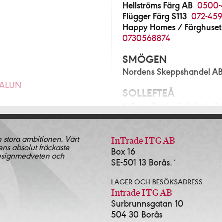
Hellströms Färg AB
0500-
Flügger Färg S113
072-459
Happy Homes / Färghuset
0730568874
SMÖGEN
Nordens Skeppshandel A
FALUN
SOLLEFTEÅ
K-Bygg Fresks Sollefteå
0
280
SOLLENTUNA
n stora ambitionen. Vårt
Norrort Färg & Tapetlager
InTrade ITG AB
ens absolut fräckaste
Blå Huset i Sollentuna AB
Box 16
& Tapet Alingsås
0322-
designmedveten och
SE-501 13 Borås.´
SOLNA
ingsås AB
0322-17381
LAGER OCH BESÖKSADRESS
Färgscalan Sthlm AB
08-3
2-639143
Intrade ITG AB
Surbrunnsgatan 10
SORSELE
504 30 Borås
Lidens Järnhandel AB
09
472-13535