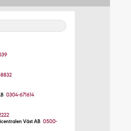
039
58832
AB
0304-671614
2222
centralen Väst AB
0500-