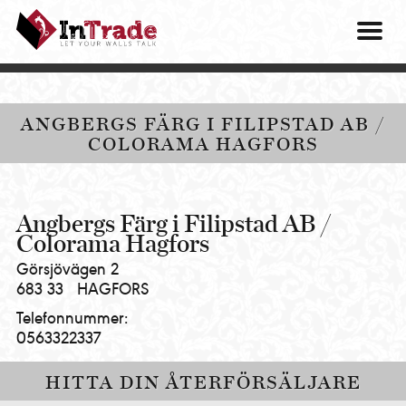
Intrade
ITG
OM O
AB
|
VÅRA 
Let
your
HITTA
ANGBERGS FÄRG I FILIPSTAD AB /
walls
COLORAMA HAGFORS
talk
PRES
MINA 
Angbergs Färg i Filipstad AB /
Colorama Hagfors
Görsjövägen 2
683 33
HAGFORS
Telefonnummer:
0563322337
HITTA DIN ÅTERFÖRSÄLJARE