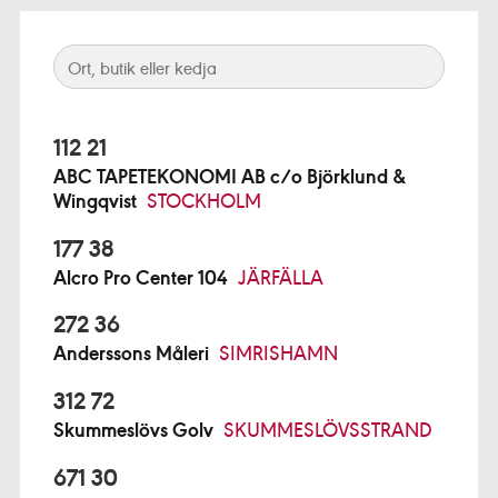
112 21
ABC TAPETEKONOMI AB c/o Björklund &
Wingqvist
STOCKHOLM
177 38
Alcro Pro Center 104
JÄRFÄLLA
272 36
Anderssons Måleri
SIMRISHAMN
312 72
Skummeslövs Golv
SKUMMESLÖVSSTRAND
671 30