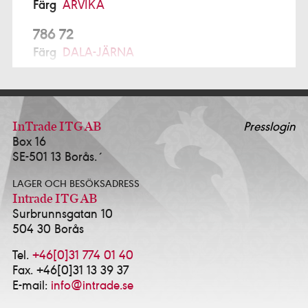
Färg
ARVIKA
786 72
Färg
DALA-JÄRNA
791 77
Prochroma AB Alcro Studio
FALUN
ALFTA
InTrade ITG AB
Presslogin
Box 16
Ekmans Hem & Färg
0271-12280
SE-501 13 Borås.´
ALINGSÅS
LAGER OCH BESÖKSADRESS
K-Försäljning AB - Alcro Färg & Tapet Alingsås
Intrade ITG AB
0322-10114
Surbrunnsgatan 10
Happy Homes / Färgtrend Alingsås AB
0322-
504 30 Borås
17381
Idé & Design Alingsås AB
0322-639143
Tel.
+46[0]31 774 01 40
Fax. +46[0]31 13 39 37
ALVESTA
E-mail:
info@intrade.se
HJORTSBERGA MÅLERI AB
0472-13535