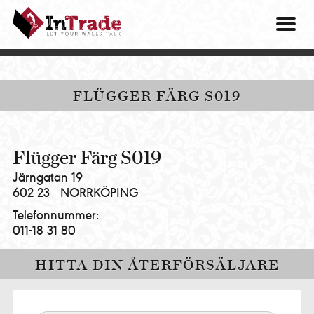
Intrade
ITG
OM O
AB
|
VÅRA 
Let
your
HITTA
FLÜGGER FÄRG S019
walls
talk
PRES
MINA 
Flügger Färg S019
Järngatan 19
602 23
NORRKÖPING
Telefonnummer:
011-18 31 80
HITTA DIN ÅTERFÖRSÄLJARE