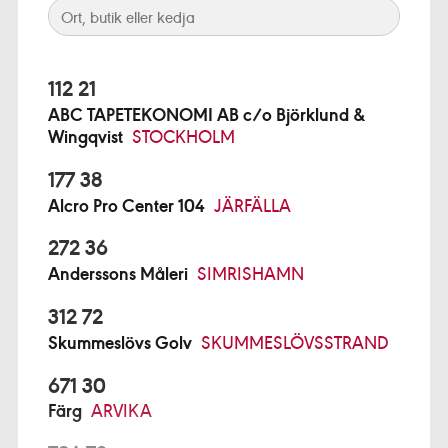
112 21
ABC TAPETEKONOMI AB c/o Björklund &
Wingqvist
STOCKHOLM
177 38
Alcro Pro Center 104
JÄRFÄLLA
272 36
Anderssons Måleri
SIMRISHAMN
312 72
Skummeslövs Golv
SKUMMESLÖVSSTRAND
671 30
Färg
ARVIKA