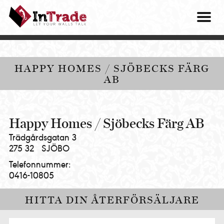
Intrade
ITG
OM O
AB
|
VÅRA 
Let
your
HITTA
HAPPY HOMES / SJÖBECKS FÄRG
walls
AB
talk
PRES
MINA 
Happy Homes / Sjöbecks Färg AB
Trädgårdsgatan 3
275 32
SJÖBO
Telefonnummer:
0416-10805
HITTA DIN ÅTERFÖRSÄLJARE