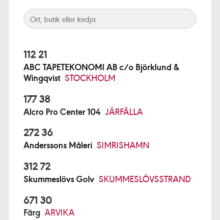
112 21
ABC TAPETEKONOMI AB c/o Björklund &
Wingqvist
STOCKHOLM
177 38
Alcro Pro Center 104
JÄRFÄLLA
272 36
Anderssons Måleri
SIMRISHAMN
312 72
Skummeslövs Golv
SKUMMESLÖVSSTRAND
671 30
Färg
ARVIKA