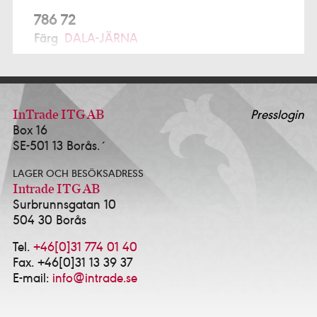
786 72
Färg
DALA-JÄRNA
791 77
Prochroma AB Alcro Studio
FALUN
ALFTA
InTrade ITG AB
Presslogin
Box 16
Ekmans Hem & Färg
0271-12280
SE-501 13 Borås.´
ALINGSÅS
LAGER OCH BESÖKSADRESS
K-Försäljning AB - Alcro Färg & Tapet Alingsås
Intrade ITG AB
0322-10114
Surbrunnsgatan 10
Happy Homes / Färgtrend Alingsås AB
0322-
504 30 Borås
17381
Idé & Design Alingsås AB
0322-639143
Tel.
+46[0]31 774 01 40
Fax. +46[0]31 13 39 37
ALVESTA
E-mail:
info@intrade.se
HJORTSBERGA MÅLERI AB
0472-13535