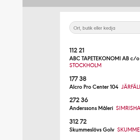
112 21
ABC TAPETEKONOMI AB c/o B
STOCKHOLM
177 38
Alcro Pro Center 104
JÄRFÄL
272 36
Anderssons Måleri
SIMRISH
312 72
Skummeslövs Golv
SKUMME