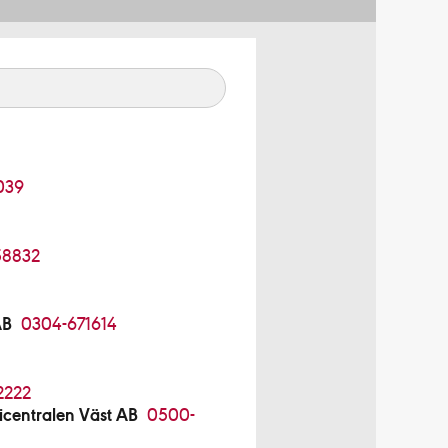
039
58832
AB
0304-671614
2222
centralen Väst AB
0500-