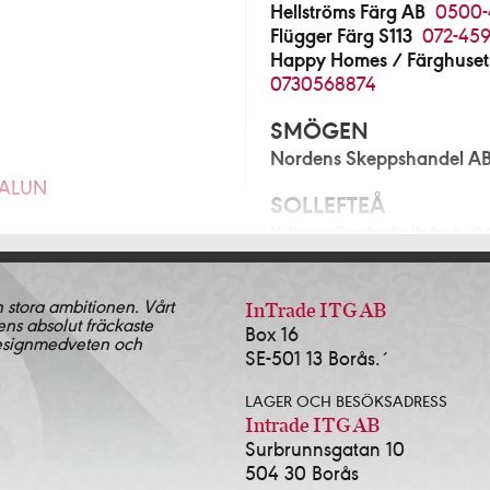
Hellströms Färg AB
0500-
Flügger Färg S113
072-459
Happy Homes / Färghuset
0730568874
SMÖGEN
Nordens Skeppshandel A
FALUN
SOLLEFTEÅ
K-Bygg Fresks Sollefteå
0
280
SOLLENTUNA
n stora ambitionen. Vårt
Norrort Färg & Tapetlager
InTrade ITG AB
ens absolut fräckaste
Blå Huset i Sollentuna AB
Box 16
& Tapet Alingsås
0322-
designmedveten och
SE-501 13 Borås.´
SOLNA
ingsås AB
0322-17381
LAGER OCH BESÖKSADRESS
Färgscalan Sthlm AB
08-3
2-639143
Intrade ITG AB
Surbrunnsgatan 10
SORSELE
504 30 Borås
Lidens Järnhandel AB
09
472-13535