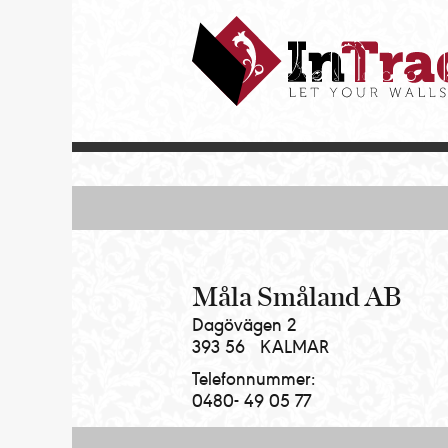
Intrade
ITG
AB
|
Let
your
walls
talk
Måla Småland AB
Dagövägen 2
393 56
KALMAR
Telefonnummer:
0480- 49 05 77