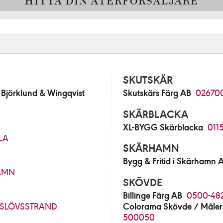
HITTA DIN ÅTERFÖRSÄLJARE
SKUTSKÄR
jörklund & Wingqvist
Skutskärs Färg AB
02670
SKÄRBLACKA
XL-BYGG Skärblacka
011
LA
SKÄRHAMN
Bygg & Fritid i Skärhamn 
AMN
SKÖVDE
Billinge Färg AB
0500-48
SLÖVSSTRAND
Colorama Skövde / Måleri
500050