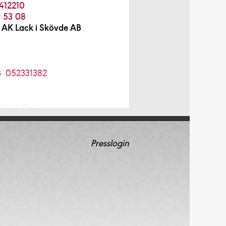
412210
 53 08
 AK Lack i Skövde AB
B
052331382
620-827 00
 AB
08-754 12 98
Presslogin
08-96 70 85
4 64 20
5210034