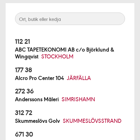
112 21
ABC TAPETEKONOMI AB c/o Björklund &
Wingqvist
STOCKHOLM
177 38
Alcro Pro Center 104
JÄRFÄLLA
272 36
Anderssons Måleri
SIMRISHAMN
312 72
Skummeslövs Golv
SKUMMESLÖVSSTRAND
671 30