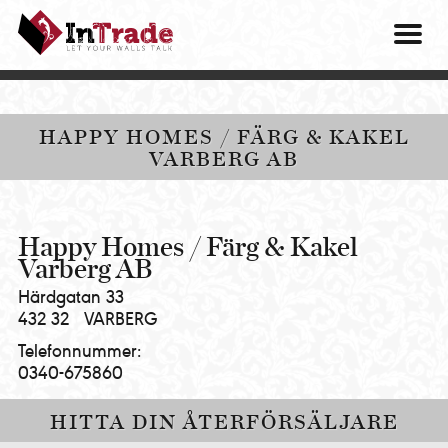
Intrade
ITG
OM O
AB
|
VÅRA 
Let
your
HITTA
HAPPY HOMES / FÄRG & KAKEL
walls
VARBERG AB
talk
PRES
MINA 
Happy Homes / Färg & Kakel
Varberg AB
Härdgatan 33
432 32
VARBERG
Telefonnummer:
0340-675860
HITTA DIN ÅTERFÖRSÄLJARE