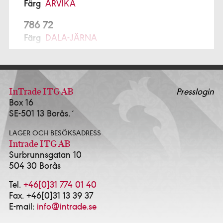
Färg
ARVIKA
786 72
Färg
DALA-JÄRNA
791 77
Prochroma AB Alcro Studio
FALUN
ALFTA
InTrade ITG AB
Presslogin
Box 16
Ekmans Hem & Färg
0271-12280
SE-501 13 Borås.´
ALINGSÅS
LAGER OCH BESÖKSADRESS
K-Försäljning AB - Alcro Färg & Tapet Alingsås
Intrade ITG AB
0322-10114
Surbrunnsgatan 10
Happy Homes / Färgtrend Alingsås AB
0322-
504 30 Borås
17381
Idé & Design Alingsås AB
0322-639143
Tel.
+46[0]31 774 01 40
Fax. +46[0]31 13 39 37
ALVESTA
E-mail:
info@intrade.se
HJORTSBERGA MÅLERI AB
0472-13535