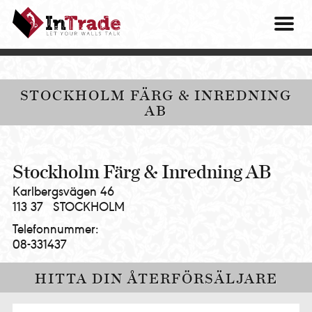
Intrade
ITG
OM O
AB
|
VÅRA 
Let
your
HITTA
STOCKHOLM FÄRG & INREDNING
walls
AB
talk
PRES
MINA 
Stockholm Färg & Inredning AB
Karlbergsvägen 46
113 37
STOCKHOLM
Telefonnummer:
08-331437
HITTA DIN ÅTERFÖRSÄLJARE