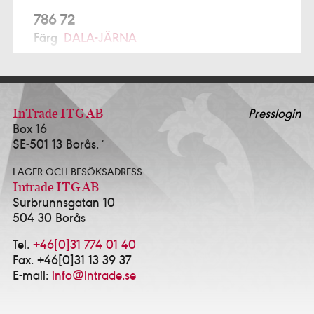
786 72
Färg
DALA-JÄRNA
791 77
Prochroma AB Alcro Studio
FALUN
ALFTA
InTrade ITG AB
Presslogin
Box 16
Ekmans Hem & Färg
0271-12280
SE-501 13 Borås.´
ALINGSÅS
LAGER OCH BESÖKSADRESS
K-Försäljning AB - Alcro Färg & Tapet Alingsås
Intrade ITG AB
0322-10114
Surbrunnsgatan 10
Happy Homes / Färgtrend Alingsås AB
0322-
504 30 Borås
17381
Idé & Design Alingsås AB
0322-639143
Tel.
+46[0]31 774 01 40
Fax. +46[0]31 13 39 37
ALVESTA
E-mail:
info@intrade.se
HJORTSBERGA MÅLERI AB
0472-13535