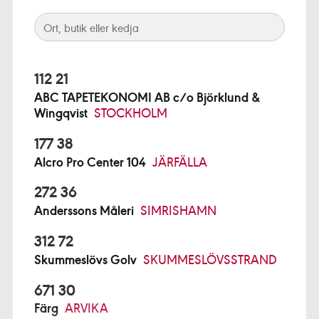
112 21
ABC TAPETEKONOMI AB c/o Björklund &
Wingqvist
STOCKHOLM
177 38
Alcro Pro Center 104
JÄRFÄLLA
272 36
Anderssons Måleri
SIMRISHAMN
312 72
Skummeslövs Golv
SKUMMESLÖVSSTRAND
671 30
Färg
ARVIKA