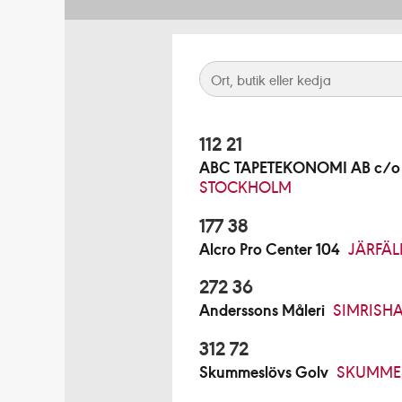
112 21
ABC TAPETEKONOMI AB c/o B
STOCKHOLM
177 38
Alcro Pro Center 104
JÄRFÄL
272 36
Anderssons Måleri
SIMRISH
312 72
Skummeslövs Golv
SKUMME