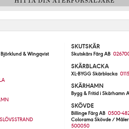
HITTA DIN ÅTERFÖRSÄLJARE
SKUTSKÄR
jörklund & Wingqvist
Skutskärs Färg AB
02670
SKÄRBLACKA
XL-BYGG Skärblacka
011
LA
SKÄRHAMN
Bygg & Fritid i Skärhamn 
AMN
SKÖVDE
Billinge Färg AB
0500-48
SLÖVSSTRAND
Colorama Skövde / Måleri
500050