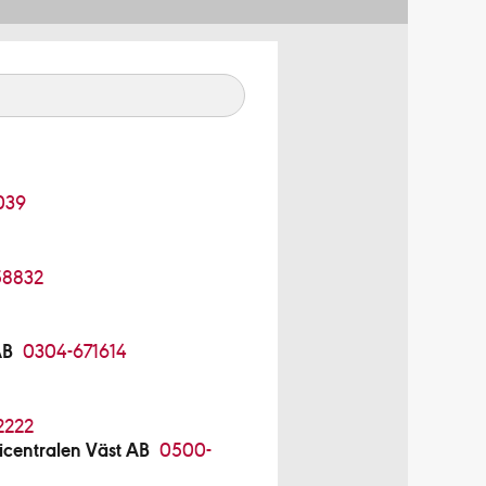
039
58832
AB
0304-671614
2222
centralen Väst AB
0500-