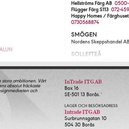
Hellströms Färg AB
0500-
Flügger Färg S113
072-459
Happy Homes / Färghuset
0730568874
SMÖGEN
Nordens Skeppshandel A
FALUN
SOLLEFTEÅ
K-Bygg Fresks Sollefteå
0
280
SOLLENTUNA
n stora ambitionen. Vårt
Norrort Färg & Tapetlager
InTrade ITG AB
ens absolut fräckaste
Blå Huset i Sollentuna AB
Box 16
& Tapet Alingsås
0322-
designmedveten och
SE-501 13 Borås.´
SOLNA
ingsås AB
0322-17381
LAGER OCH BESÖKSADRESS
Färgscalan Sthlm AB
08-3
2-639143
Intrade ITG AB
Surbrunnsgatan 10
SORSELE
504 30 Borås
Lidens Järnhandel AB
09
472-13535