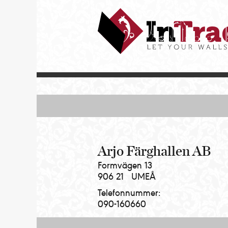
Intrade
ITG
AB
|
Let
your
walls
talk
Arjo Färghallen AB
Formvägen 13
906 21
UMEÅ
Telefonnummer:
090-160660