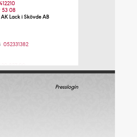
412210
 53 08
 AK Lack i Skövde AB
B
052331382
620-827 00
 AB
08-754 12 98
Presslogin
08-96 70 85
4 64 20
5210034