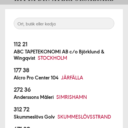
112 21
ABC TAPETEKONOMI AB c/o Björklund &
Wingqvist
STOCKHOLM
177 38
Alcro Pro Center 104
JÄRFÄLLA
272 36
Anderssons Måleri
SIMRISHAMN
312 72
Skummeslövs Golv
SKUMMESLÖVSSTRAND