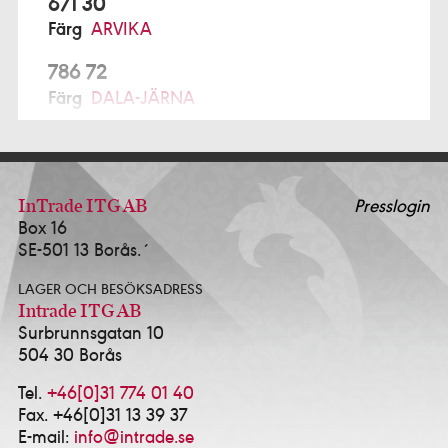
671 30
Färg
ARVIKA
786 72
Färg
DALA-JÄRNA
791 77
Prochroma AB Alcro Studio
FALUN
ALFTA
InTrade ITG AB
Presslogin
Box 16
Ekmans Hem & Färg
0271-12280
SE-501 13 Borås.´
ALINGSÅS
LAGER OCH BESÖKSADRESS
K-Försäljning AB - Alcro Färg & Tapet Alingsås
Intrade ITG AB
0322-10114
Surbrunnsgatan 10
Happy Homes / Färgtrend Alingsås AB
0322-
504 30 Borås
17381
Idé & Design Alingsås AB
0322-639143
Tel.
+46[0]31 774 01 40
Fax. +46[0]31 13 39 37
ALVESTA
E-mail:
info@intrade.se