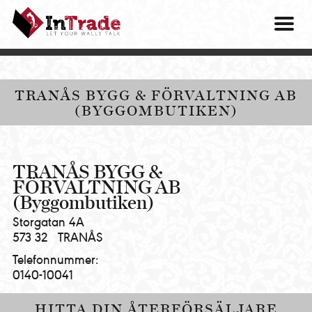
Intrade
ITG
OM O
AB
|
VÅRA 
Let
your
HITTA
TRANÅS BYGG & FÖRVALTNING AB
walls
(BYGGOMBUTIKEN)
talk
PRES
MINA 
TRANÅS BYGG &
FÖRVALTNING AB
(Byggombutiken)
Storgatan 4A
573 32
TRANÅS
Telefonnummer:
0140-10041
HITTA DIN ÅTERFÖRSÄLJARE