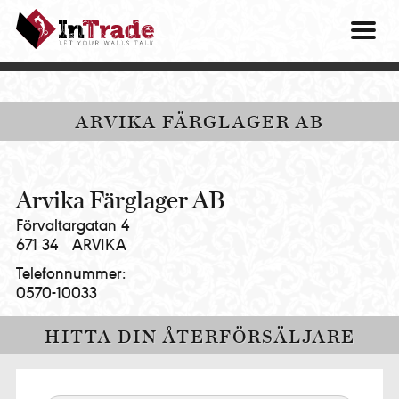
Intrade
ITG
OM O
AB
|
VÅRA 
Let
your
HITTA
ARVIKA FÄRGLAGER AB
walls
talk
PRES
MINA 
Arvika Färglager AB
Förvaltargatan 4
671 34
ARVIKA
Telefonnummer:
0570-10033
HITTA DIN ÅTERFÖRSÄLJARE