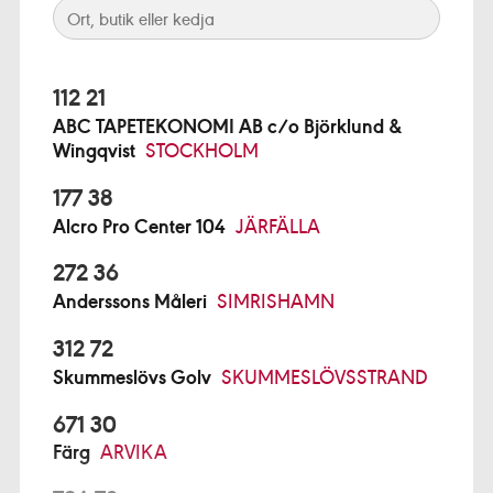
112 21
ABC TAPETEKONOMI AB c/o Björklund &
Wingqvist
STOCKHOLM
177 38
Alcro Pro Center 104
JÄRFÄLLA
272 36
Anderssons Måleri
SIMRISHAMN
312 72
Skummeslövs Golv
SKUMMESLÖVSSTRAND
671 30
Färg
ARVIKA