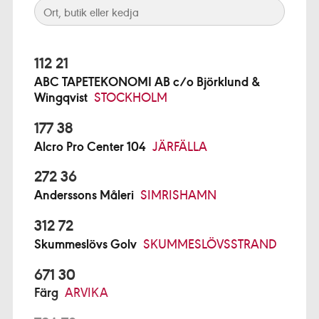
112 21
ABC TAPETEKONOMI AB c/o Björklund &
Wingqvist
STOCKHOLM
177 38
Alcro Pro Center 104
JÄRFÄLLA
272 36
Anderssons Måleri
SIMRISHAMN
312 72
Skummeslövs Golv
SKUMMESLÖVSSTRAND
671 30
Färg
ARVIKA