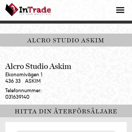
Intrade
ITG
OM O
AB
|
VÅRA 
Let
your
HITTA
ALCRO STUDIO ASKIM
walls
talk
PRES
MINA 
Alcro Studio Askim
Ekonomivägen 1
436 33
ASKIM
Telefonnummer:
031639140
HITTA DIN ÅTERFÖRSÄLJARE