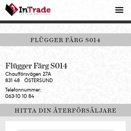
Intrade
ITG
OM O
AB
|
VÅRA 
Let
your
HITTA
FLÜGGER FÄRG S014
walls
talk
PRES
MINA 
Flügger Färg S014
Chaufförsvägen 27A
831 48
ÖSTERSUND
Telefonnummer:
063-10 10 84
HITTA DIN ÅTERFÖRSÄLJARE