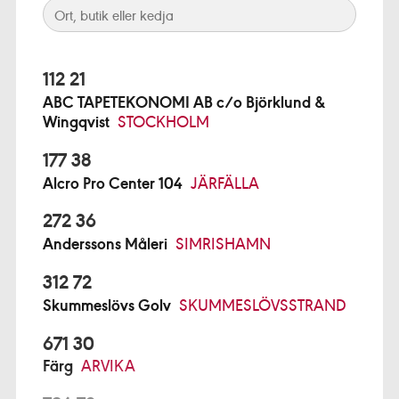
112 21
ABC TAPETEKONOMI AB c/o Björklund &
Wingqvist
STOCKHOLM
177 38
Alcro Pro Center 104
JÄRFÄLLA
272 36
Anderssons Måleri
SIMRISHAMN
312 72
Skummeslövs Golv
SKUMMESLÖVSSTRAND
671 30
Färg
ARVIKA