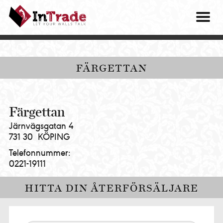
Intrade
ITG
OM O
AB
|
VÅRA 
Let
your
HITTA
FÄRGETTAN
walls
talk
PRES
MINA 
Färgettan
Järnvägsgatan 4
731 30
KÖPING
Telefonnummer:
0221-19111
HITTA DIN ÅTERFÖRSÄLJARE