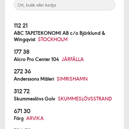
112 21
ABC TAPETEKONOMI AB c/o Björklund &
Wingqvist
STOCKHOLM
177 38
Alcro Pro Center 104
JÄRFÄLLA
272 36
Anderssons Måleri
SIMRISHAMN
312 72
Skummeslövs Golv
SKUMMESLÖVSSTRAND
671 30
Färg
ARVIKA